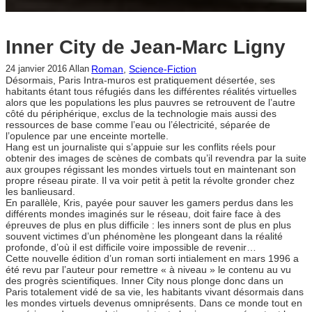
Inner City de Jean-Marc Ligny
Roman
, 
Science-Fiction
24 janvier 2016
Allan
Désormais, Paris Intra-muros est pratiquement désertée, ses
habitants étant tous réfugiés dans les différentes réalités virtuelles
alors que les populations les plus pauvres se retrouvent de l’autre
côté du périphérique, exclus de la technologie mais aussi des
ressources de base comme l’eau ou l’électricité, séparée de
l’opulence par une enceinte mortelle.
Hang est un journaliste qui s’appuie sur les conflits réels pour
obtenir des images de scènes de combats qu’il revendra par la suite
aux groupes régissant les mondes virtuels tout en maintenant son
propre réseau pirate. Il va voir petit à petit la révolte gronder chez
les banlieusard.
En parallèle, Kris, payée pour sauver les gamers perdus dans les
différents mondes imaginés sur le réseau, doit faire face à des
épreuves de plus en plus difficile : les inners sont de plus en plus
souvent victimes d’un phénomène les plongeant dans la réalité
profonde, d’où il est difficile voire impossible de revenir…
Cette nouvelle édition d’un roman sorti intialement en mars 1996 a
été revu par l’auteur pour remettre « à niveau » le contenu au vu
des progrès scientifiques. Inner City nous plonge donc dans un
Paris totalement vidé de sa vie, les habitants vivant désormais dans
les mondes virtuels devenus omniprésents. Dans ce monde tout en