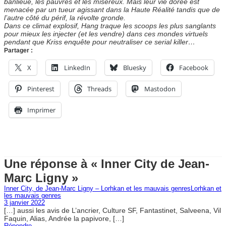
banlieue, les pauvres et les miséreux. Mais leur vie dorée est
menacée par un tueur agissant dans la Haute Réalité tandis que de
l’autre côté du périf, la révolte gronde.
Dans ce climat explosif, Hang traque les scoops les plus sanglants
pour mieux les injecter (et les vendre) dans ces mondes virtuels
pendant que Kriss enquête pour neutraliser ce serial killer…
Partager :
X
LinkedIn
Bluesky
Facebook
Pinterest
Threads
Mastodon
Imprimer
Une réponse à « Inner City de Jean-
Marc Ligny »
Inner City, de Jean-Marc Ligny – Lorhkan et les mauvais genresLorhkan et
les mauvais genres
3 janvier 2022
[…] aussi les avis de L’ancrier, Culture SF, Fantastinet, Salveena, Vil
Faquin, Alias, Andrée la papivore, […]
Répondre