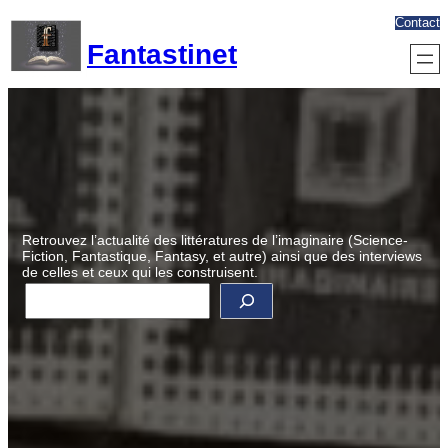
Aller
Contact
au
Fantastinet
contenu
Retrouvez l’actualité des littératures de l’imaginaire (Science-
Fiction, Fantastique, Fantasy, et autre) ainsi que des interviews
de celles et ceux qui les construisent.
R
e
c
h
e
r
c
h
e
r