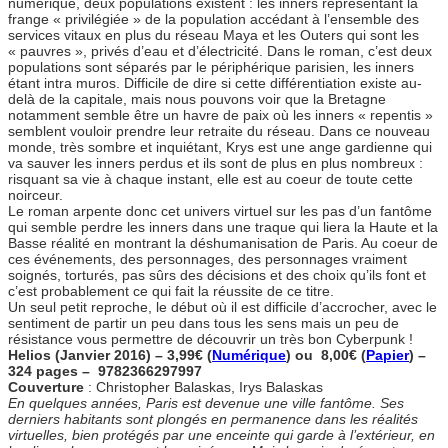
numérique, deux populations existent : les inners représentant la
frange « privilégiée » de la population accédant à l’ensemble des
services vitaux en plus du réseau Maya et les Outers qui sont les
« pauvres », privés d’eau et d’électricité. Dans le roman, c’est deux
populations sont séparés par le périphérique parisien, les inners
étant intra muros. Difficile de dire si cette différentiation existe au-
delà de la capitale, mais nous pouvons voir que la Bretagne
notamment semble être un havre de paix où les inners « repentis »
semblent vouloir prendre leur retraite du réseau. Dans ce nouveau
monde, très sombre et inquiétant, Krys est une ange gardienne qui
va sauver les inners perdus et ils sont de plus en plus nombreux :
risquant sa vie à chaque instant, elle est au coeur de toute cette
noirceur.
Le roman arpente donc cet univers virtuel sur les pas d’un fantôme
qui semble perdre les inners dans une traque qui liera la Haute et la
Basse réalité en montrant la déshumanisation de Paris. Au coeur de
ces événements, des personnages, des personnages vraiment
soignés, torturés, pas sûrs des décisions et des choix qu’ils font et
c’est probablement ce qui fait la réussite de ce titre.
Un seul petit reproche, le début où il est difficile d’accrocher, avec le
sentiment de partir un peu dans tous les sens mais un peu de
résistance vous permettre de découvrir un très bon Cyberpunk !
Helios (Janvier 2016) – 3,99€ (
Numérique
) ou 8,00€ (
Papier
) –
324 pages – 9782366297997
Couverture
: Christopher Balaskas, Irys Balaskas
En quelques années, Paris est devenue une ville fantôme. Ses
derniers habitants sont plongés en permanence dans les réalités
virtuelles, bien protégés par une enceinte qui garde à l’extérieur, en