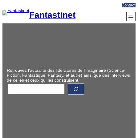
Aller
Contact
au
Fantastinet
contenu
Retrouvez l’actualité des littératures de l’imaginaire (Science-
Fiction, Fantastique, Fantasy, et autre) ainsi que des interviews
de celles et ceux qui les construisent.
R
e
c
h
e
r
c
h
e
r