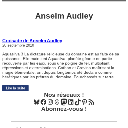
Anselm Audley
Croisade de Anselm Audley
20 septembre 2010
Aquasilva 3 La dictature religieuse du domaine est au faite de sa
puissance. Elle maintient Aquasilva, planète géante en partie
recouverte par les eaux, sous une poigne de fer, multipliant
répressions et exterminations. Cathan et Crovina maîtrisant la
magie élémentale, ont depuis longtemps été déclaré comme
hérétiques par les prêtres du domaine. Pourchassés sur terre…
Lire la suite
Nos réseaux !
Bluesky
Facebook
Instagram
Threads
Mastodon
LinkedIn
TikTok
Pinterest
Flux RSS
Abonnez-vous !