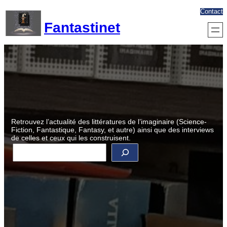
Aller
Contact
au
Fantastinet
contenu
Retrouvez l’actualité des littératures de l’imaginaire (Science-
Fiction, Fantastique, Fantasy, et autre) ainsi que des interviews
de celles et ceux qui les construisent.
R
e
c
h
e
r
c
h
e
r