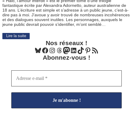
« Halo, l’amour interdit » est le premier tome d’une trilogie
fantastique écrite par Alexandra Adornetto, auteur australienne de
18 ans. L’écriture est simple et s’adresse à un public jeune, c’est-à-
dire pas à moi. J’avoue y avoir trouvé de nombreuses incohérences
et des dialogues souvent inutiles. Les personnages, auxquels le
jeune public devrait pouvoir s’identifier, m’ont semblé…
Lire la suite
Nos réseaux !
Bluesky
Facebook
Instagram
Threads
Mastodon
LinkedIn
TikTok
Pinterest
Flux RSS
Abonnez-vous !