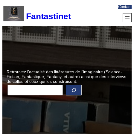
Aller
Contact
au
Fantastinet
contenu
Retrouvez l’actualité des littératures de l’imaginaire (Science-
Fiction, Fantastique, Fantasy, et autre) ainsi que des interviews
de celles et ceux qui les construisent.
R
e
c
h
e
r
c
h
e
r