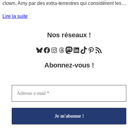
clown, Amy par des extra-terrestres qui considèrent les…
Lire la suite
Nos réseaux !
Bluesky
Facebook
Instagram
Threads
Mastodon
LinkedIn
TikTok
Pinterest
Flux RSS
Abonnez-vous !