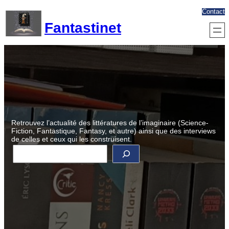
Aller
Contact
au
Fantastinet
contenu
Retrouvez l’actualité des littératures de l’imaginaire (Science-
Fiction, Fantastique, Fantasy, et autre) ainsi que des interviews
de celles et ceux qui les construisent.
R
e
c
h
e
r
c
h
e
r