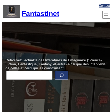
Aller
Contact
au
Fantastinet
contenu
Retrouvez l’actualité des littératures de l’imaginaire (Science-
Fiction, Fantastique, Fantasy, et autre) ainsi que des interviews
de celles et ceux qui les construisent.
R
e
c
h
e
r
c
h
e
r