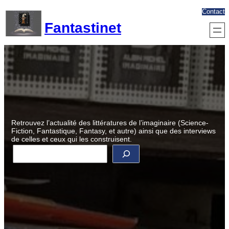
Aller
Contact
au
Fantastinet
contenu
Retrouvez l’actualité des littératures de l’imaginaire (Science-
Fiction, Fantastique, Fantasy, et autre) ainsi que des interviews
de celles et ceux qui les construisent.
R
e
c
h
e
r
c
h
e
r