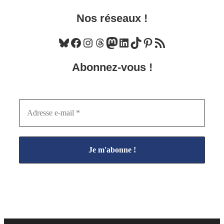
Nos réseaux !
Bluesky
Facebook
Instagram
Threads
Mastodon
LinkedIn
TikTok
Pinterest
Flux RSS
Abonnez-vous !