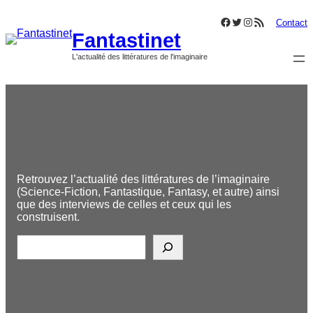
Aller
Facebook
Twitter
Instagram
Flux RSS
au
Contact
Fantastinet
contenu
L'actualité des littératures de l'imaginaire
Retrouvez l’actualité des littératures de l’imaginaire
(Science-Fiction, Fantastique, Fantasy, et autre) ainsi
que des interviews de celles et ceux qui les
construisent.
R
e
c
h
e
r