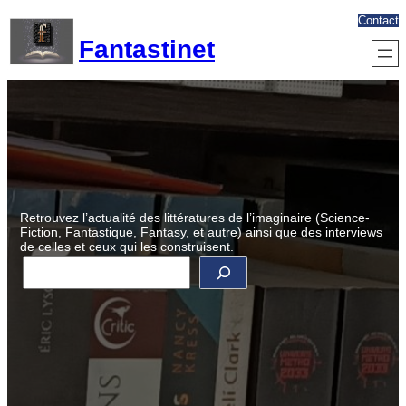
Aller
Contact
au
Fantastinet
contenu
Retrouvez l’actualité des littératures de l’imaginaire (Science-
Fiction, Fantastique, Fantasy, et autre) ainsi que des interviews
de celles et ceux qui les construisent.
R
e
c
h
e
r
c
h
e
r