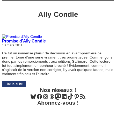
Ally Condle
Promise d’Ally Condle
13 mars 2011
Ce fut un immense plaisir de découvrir en avant-première ce
premier tome d’une série vraiment très prometteuse. Commençons
donc par les remerciements : aux éditions Gallimard. Cette lecture
fut tout simplement un bonheur broché ! Évidemment, comme il
s’agissait de la version non corrigée, il y avait quelques fautes, mais
vraiment très peu et l’histoire…
Lire la suite
Nos réseaux !
Bluesky
Facebook
Instagram
Threads
Mastodon
LinkedIn
TikTok
Pinterest
Flux RSS
Abonnez-vous !