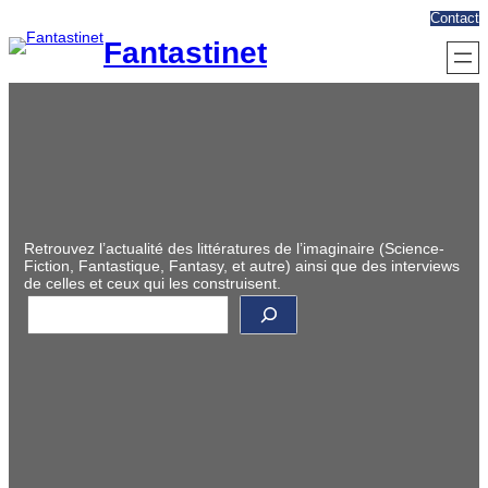
Aller
Contact
au
Fantastinet
contenu
Retrouvez l’actualité des littératures de l’imaginaire (Science-
Fiction, Fantastique, Fantasy, et autre) ainsi que des interviews
de celles et ceux qui les construisent.
R
e
c
h
e
r
c
h
e
r