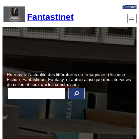
Aller
Contact
au
Fantastinet
contenu
Retrouvez l’actualité des littératures de l’imaginaire (Science-
Fiction, Fantastique, Fantasy, et autre) ainsi que des interviews
de celles et ceux qui les construisent.
R
e
c
h
e
r
c
h
e
r