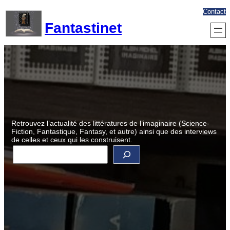
Aller
Contact
au
Fantastinet
contenu
Retrouvez l’actualité des littératures de l’imaginaire (Science-
Fiction, Fantastique, Fantasy, et autre) ainsi que des interviews
de celles et ceux qui les construisent.
R
e
c
h
e
r
c
h
e
r