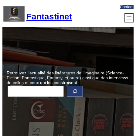
Aller
Contact
au
Fantastinet
contenu
Retrouvez l’actualité des littératures de l’imaginaire (Science-
Fiction, Fantastique, Fantasy, et autre) ainsi que des interviews
de celles et ceux qui les construisent.
R
e
c
h
e
r
c
h
e
r