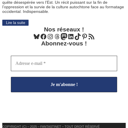
quête désespérée vers l’Est. Un récit puissant sur la fin de
l’oppression et la survie de la culture autochtone face au formatage
occidental. Indispensable.
Lire la suite
Nos réseaux !
Bluesky
Facebook
Instagram
Threads
Mastodon
LinkedIn
TikTok
Pinterest
Flux RSS
Abonnez-vous !
COPYRIGHT (C) – 2025 – FANTASTINET – TOUT DROIT RÉSERVÉ