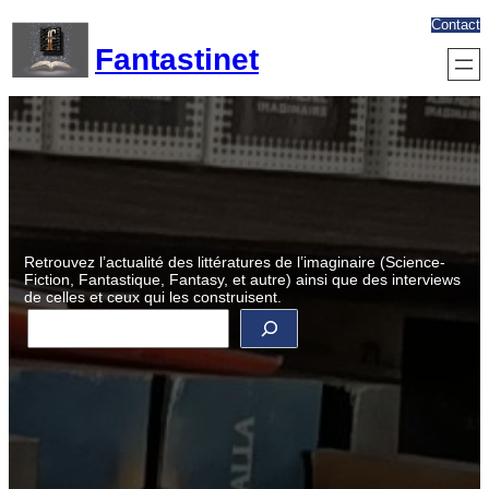
Aller
Contact
au
Fantastinet
contenu
Retrouvez l’actualité des littératures de l’imaginaire (Science-
Fiction, Fantastique, Fantasy, et autre) ainsi que des interviews
de celles et ceux qui les construisent.
R
e
c
h
e
r
c
h
e
r