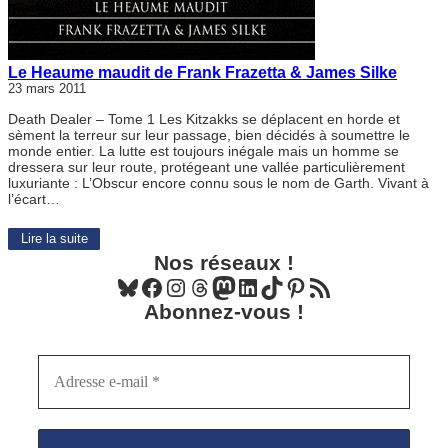
Le Heaume maudit de Frank Frazetta & James Silke
23 mars 2011
Death Dealer – Tome 1 Les Kitzakks se déplacent en horde et
sèment la terreur sur leur passage, bien décidés à soumettre le
monde entier. La lutte est toujours inégale mais un homme se
dressera sur leur route, protégeant une vallée particulièrement
luxuriante : L’Obscur encore connu sous le nom de Garth. Vivant à
l’écart…
Lire la suite
Nos réseaux !
Bluesky
Facebook
Instagram
Threads
Mastodon
LinkedIn
TikTok
Pinterest
Flux RSS
Abonnez-vous !