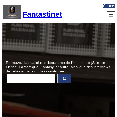
Aller
Contact
au
Fantastinet
contenu
Retrouvez l’actualité des littératures de l’imaginaire (Science-
Fiction, Fantastique, Fantasy, et autre) ainsi que des interviews
de celles et ceux qui les construisent.
R
e
c
h
e
r
c
h
e
r