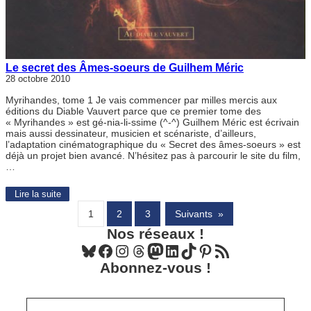
Le secret des Âmes-soeurs de Guilhem Méric
28 octobre 2010
Myrihandes, tome 1 Je vais commencer par milles mercis aux
éditions du Diable Vauvert parce que ce premier tome des
« Myrihandes » est gé-nia-li-ssime (^-^) Guilhem Méric est écrivain
mais aussi dessinateur, musicien et scénariste, d’ailleurs,
l’adaptation cinématographique du « Secret des âmes-soeurs » est
déjà un projet bien avancé. N’hésitez pas à parcourir le site du film,
…
Lire la suite
1
2
3
Suivants
»
Nos réseaux !
Bluesky
Facebook
Instagram
Threads
Mastodon
LinkedIn
TikTok
Pinterest
Flux RSS
Abonnez-vous !