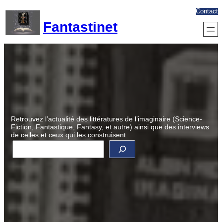
Aller
Contact
au
Fantastinet
contenu
Retrouvez l’actualité des littératures de l’imaginaire (Science-
Fiction, Fantastique, Fantasy, et autre) ainsi que des interviews
de celles et ceux qui les construisent.
R
e
c
h
e
r
c
h
e
r