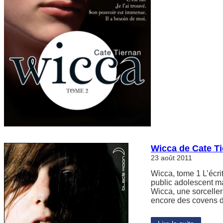
Wicca de Cate T
23 août 2011
Wicca, tome 1 L’écri
public adolescent mai
Wicca, une sorcelleri
encore des covens d