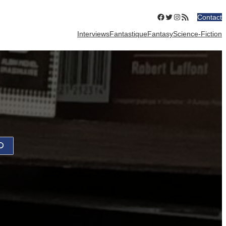
Facebook
Twitter
Instagram
Flux RSS
Contact
Interviews
Fantastique
Fantasy
Science-Fiction