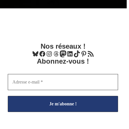
Nos réseaux !
Bluesky
Facebook
Instagram
Threads
Mastodon
LinkedIn
TikTok
Pinterest
Flux RSS
Abonnez-vous !