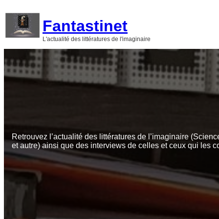
Aller
au
Fantastinet
contenu
L'actualité des littératures de l'imaginaire
Retrouvez l’actualité des littératures de l’imaginaire (Scienc
et autre) ainsi que des interviews de celles et ceux qui les c