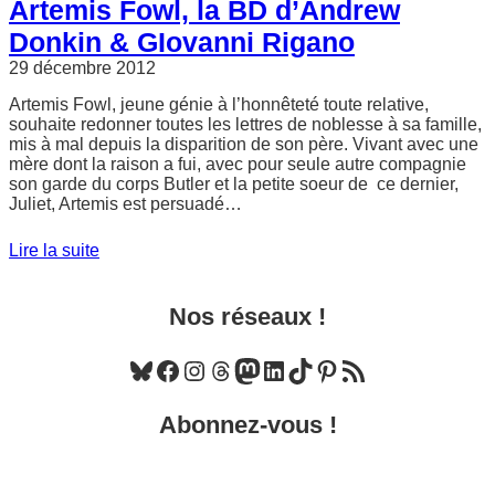
Artemis Fowl, la BD d’Andrew
Donkin & GIovanni Rigano
29 décembre 2012
Artemis Fowl, jeune génie à l’honnêteté toute relative,
souhaite redonner toutes les lettres de noblesse à sa famille,
mis à mal depuis la disparition de son père. Vivant avec une
mère dont la raison a fui, avec pour seule autre compagnie
son garde du corps Butler et la petite soeur de ce dernier,
Juliet, Artemis est persuadé…
Lire la suite
Nos réseaux !
Bluesky
Facebook
Instagram
Threads
Mastodon
LinkedIn
TikTok
Pinterest
Flux RSS
Abonnez-vous !