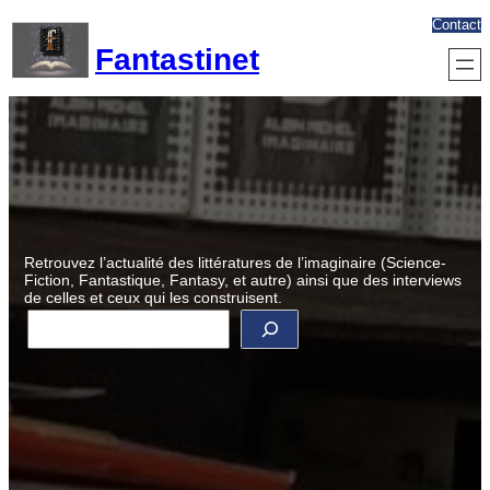
Aller
Contact
au
Fantastinet
contenu
Retrouvez l’actualité des littératures de l’imaginaire (Science-
Fiction, Fantastique, Fantasy, et autre) ainsi que des interviews
de celles et ceux qui les construisent.
R
e
c
h
e
r
c
h
e
r