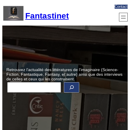
Aller
Contact
au
Fantastinet
contenu
Retrouvez l’actualité des littératures de l’imaginaire (Science-
Fiction, Fantastique, Fantasy, et autre) ainsi que des interviews
de celles et ceux qui les construisent.
R
e
c
h
e
r
c
h
e
r