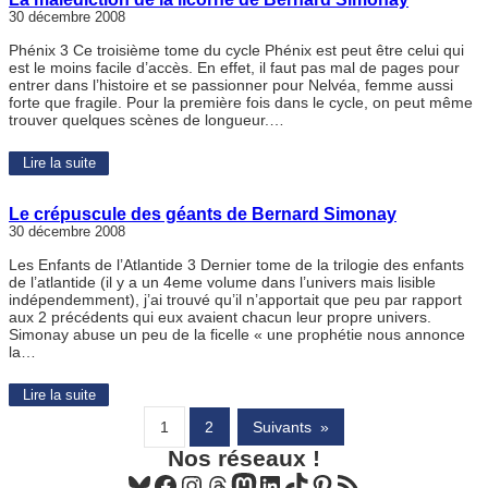
30 décembre 2008
Phénix 3 Ce troisième tome du cycle Phénix est peut être celui qui
est le moins facile d’accès. En effet, il faut pas mal de pages pour
entrer dans l’histoire et se passionner pour Nelvéa, femme aussi
forte que fragile. Pour la première fois dans le cycle, on peut même
trouver quelques scènes de longueur.…
Lire la suite
Le crépuscule des géants de Bernard Simonay
30 décembre 2008
Les Enfants de l’Atlantide 3 Dernier tome de la trilogie des enfants
de l’atlantide (il y a un 4eme volume dans l’univers mais lisible
indépendemment), j’ai trouvé qu’il n’apportait que peu par rapport
aux 2 précédents qui eux avaient chacun leur propre univers.
Simonay abuse un peu de la ficelle « une prophétie nous annonce
la…
Lire la suite
1
2
Suivants
»
Nos réseaux !
Bluesky
Facebook
Instagram
Threads
Mastodon
LinkedIn
TikTok
Pinterest
Flux RSS