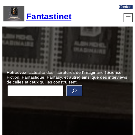
Aller
Contact
au
Fantastinet
contenu
Retrouvez l’actualité des littératures de l’imaginaire (Science-
Fiction, Fantastique, Fantasy, et autre) ainsi que des interviews
de celles et ceux qui les construisent.
R
e
c
h
e
r
c
h
e
r