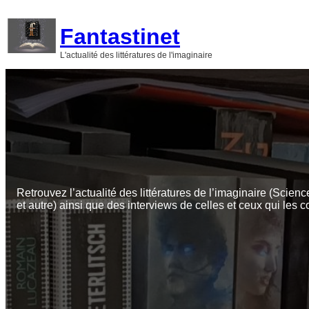
Aller
au
Fantastinet
contenu
L'actualité des littératures de l'imaginaire
Retrouvez l’actualité des littératures de l’imaginaire (Scienc
et autre) ainsi que des interviews de celles et ceux qui les c