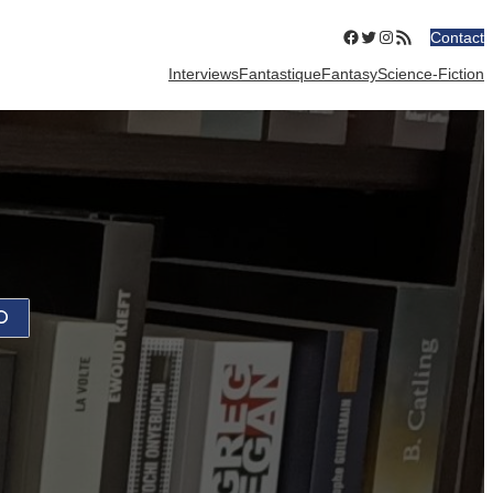
Facebook
Twitter
Instagram
Flux RSS
Contact
Interviews
Fantastique
Fantasy
Science-Fiction