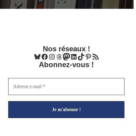
Nos réseaux !
Bluesky
Facebook
Instagram
Threads
Mastodon
LinkedIn
TikTok
Pinterest
Flux RSS
Abonnez-vous !