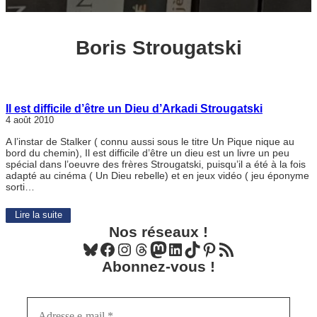
Boris Strougatski
Il est difficile d’être un Dieu d’Arkadi Strougatski
4 août 2010
A l’instar de Stalker ( connu aussi sous le titre Un Pique nique au
bord du chemin), Il est difficile d’être un dieu est un livre un peu
spécial dans l’oeuvre des frères Strougatski, puisqu’il a été à la fois
adapté au cinéma ( Un Dieu rebelle) et en jeux vidéo ( jeu éponyme
sorti…
Lire la suite
Nos réseaux !
Bluesky
Facebook
Instagram
Threads
Mastodon
LinkedIn
TikTok
Pinterest
Flux RSS
Abonnez-vous !