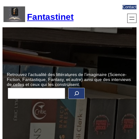
Aller
Contact
au
Fantastinet
contenu
Retrouvez l’actualité des littératures de l’imaginaire (Science-
Fiction, Fantastique, Fantasy, et autre) ainsi que des interviews
de celles et ceux qui les construisent.
R
e
c
h
e
r
c
h
e
r