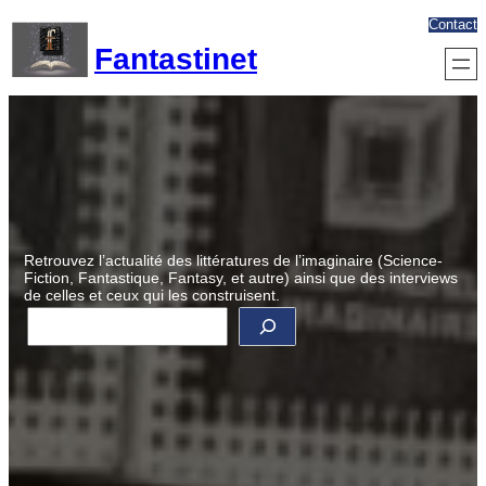
Aller
Contact
au
Fantastinet
contenu
Retrouvez l’actualité des littératures de l’imaginaire (Science-
Fiction, Fantastique, Fantasy, et autre) ainsi que des interviews
de celles et ceux qui les construisent.
R
e
c
h
e
r
c
h
e
r