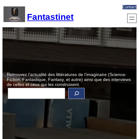
Aller
Contact
au
Fantastinet
contenu
Retrouvez l’actualité des littératures de l’imaginaire (Science-
Fiction, Fantastique, Fantasy, et autre) ainsi que des interviews
de celles et ceux qui les construisent.
R
e
c
h
e
r
c
h
e
r