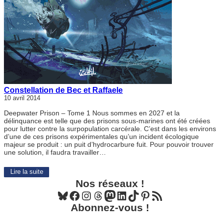
Constellation de Bec et Raffaele
10 avril 2014
Deepwater Prison – Tome 1 Nous sommes en 2027 et la
délinquance est telle que des prisons sous-marines ont été créées
pour lutter contre la surpopulation carcérale. C’est dans les environs
d’une de ces prisons expérimentales qu’un incident écologique
majeur se produit : un puit d’hydrocarbure fuit. Pour pouvoir trouver
une solution, il faudra travailler…
Lire la suite
Nos réseaux !
Bluesky
Facebook
Instagram
Threads
Mastodon
LinkedIn
TikTok
Pinterest
Flux RSS
Abonnez-vous !