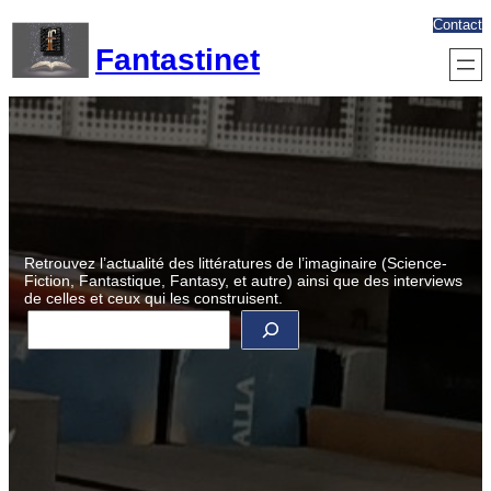
Aller
Contact
au
Fantastinet
contenu
Retrouvez l’actualité des littératures de l’imaginaire (Science-
Fiction, Fantastique, Fantasy, et autre) ainsi que des interviews
de celles et ceux qui les construisent.
R
e
c
h
e
r
c
h
e
r