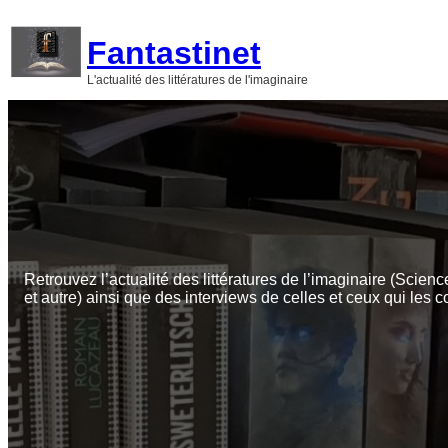
Aller
au
Fantastinet
contenu
L'actualité des littératures de l'imaginaire
Retrouvez l’actualité des littératures de l’imaginaire (Scienc
et autre) ainsi que des interviews de celles et ceux qui les c