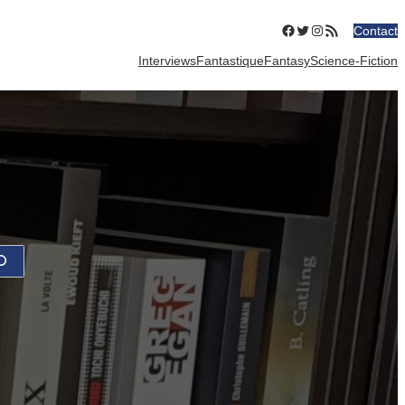
Facebook
Twitter
Instagram
Flux RSS
Contact
Interviews
Fantastique
Fantasy
Science-Fiction