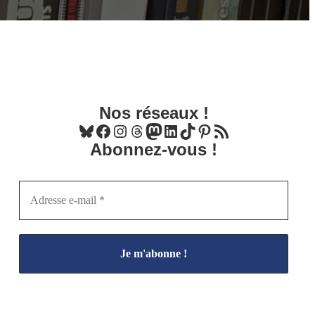
Nos réseaux !
Bluesky
Facebook
Instagram
Threads
Mastodon
LinkedIn
TikTok
Pinterest
Flux RSS
Abonnez-vous !