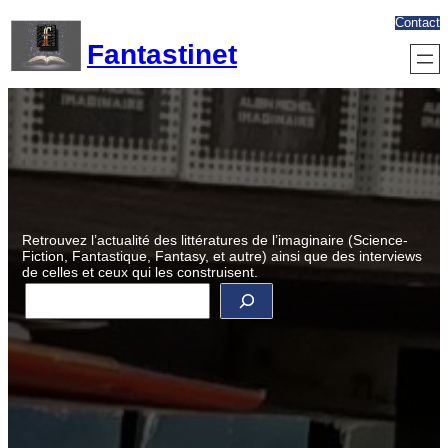
Aller
Contact
au
Fantastinet
contenu
Retrouvez l’actualité des littératures de l’imaginaire (Science-
Fiction, Fantastique, Fantasy, et autre) ainsi que des interviews
de celles et ceux qui les construisent.
R
e
c
h
e
r
c
h
e
r