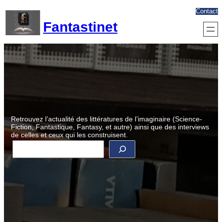
Aller
Contact
au
Fantastinet
contenu
Retrouvez l’actualité des littératures de l’imaginaire (Science-
Fiction, Fantastique, Fantasy, et autre) ainsi que des interviews
de celles et ceux qui les construisent.
R
e
c
h
e
r
c
h
e
r