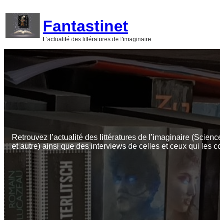
Aller
au
Fantastinet
contenu
L'actualité des littératures de l'imaginaire
Retrouvez l’actualité des littératures de l’imaginaire (Scienc
et autre) ainsi que des interviews de celles et ceux qui les c