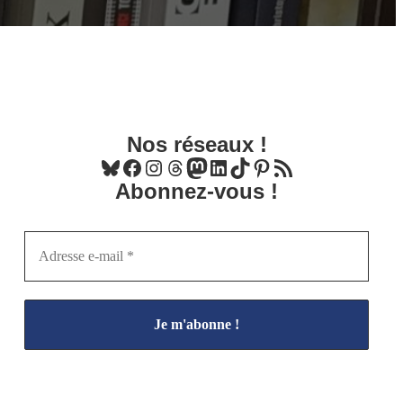
Nos réseaux !
Bluesky
Facebook
Instagram
Threads
Mastodon
LinkedIn
TikTok
Pinterest
Flux RSS
Abonnez-vous !