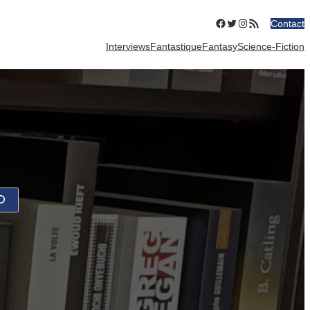
Facebook
Twitter
Instagram
Flux RSS
Contact
Interviews
Fantastique
Fantasy
Science-Fiction