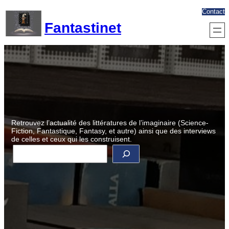
Aller
Contact
au
Fantastinet
contenu
Retrouvez l’actualité des littératures de l’imaginaire (Science-
Fiction, Fantastique, Fantasy, et autre) ainsi que des interviews
de celles et ceux qui les construisent.
R
e
c
h
e
r
c
h
e
r