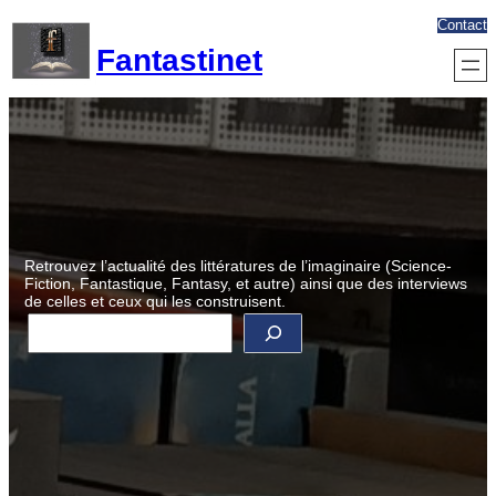
Aller
Contact
au
Fantastinet
contenu
Retrouvez l’actualité des littératures de l’imaginaire (Science-
Fiction, Fantastique, Fantasy, et autre) ainsi que des interviews
de celles et ceux qui les construisent.
R
e
c
h
e
r
c
h
e
r