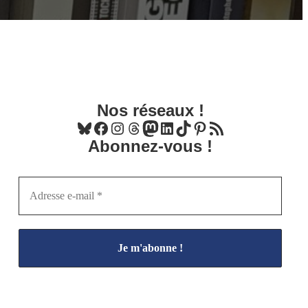
Nos réseaux !
Bluesky
Facebook
Instagram
Threads
Mastodon
LinkedIn
TikTok
Pinterest
Flux RSS
Abonnez-vous !