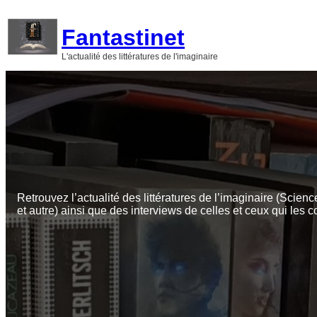
Aller
au
Fantastinet
contenu
L'actualité des littératures de l'imaginaire
Retrouvez l’actualité des littératures de l’imaginaire (Scienc
et autre) ainsi que des interviews de celles et ceux qui les c