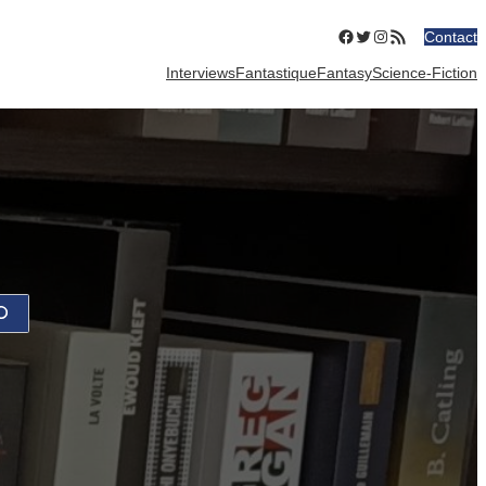
Facebook
Twitter
Instagram
Flux RSS
Contact
Interviews
Fantastique
Fantasy
Science-Fiction