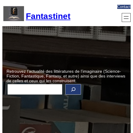
Aller
Contact
au
Fantastinet
contenu
Retrouvez l’actualité des littératures de l’imaginaire (Science-
Fiction, Fantastique, Fantasy, et autre) ainsi que des interviews
de celles et ceux qui les construisent.
R
e
c
h
e
r
c
h
e
r