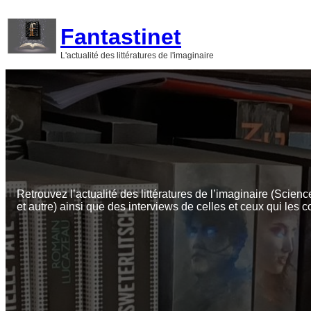
Aller
au
Fantastinet
contenu
L'actualité des littératures de l'imaginaire
Retrouvez l’actualité des littératures de l’imaginaire (Scienc
et autre) ainsi que des interviews de celles et ceux qui les c