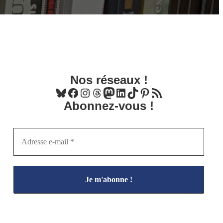
Nos réseaux !
Bluesky
Facebook
Instagram
Threads
Mastodon
LinkedIn
TikTok
Pinterest
Flux RSS
Abonnez-vous !