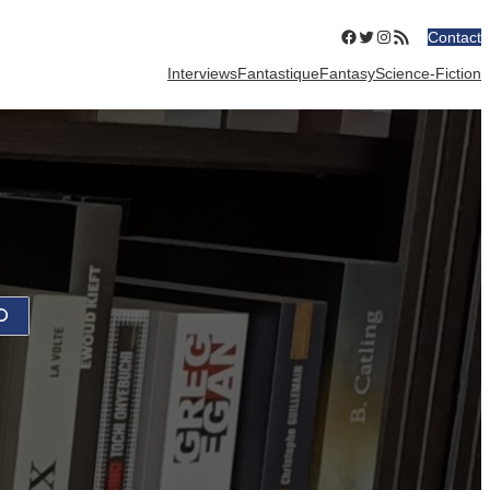
Facebook
Twitter
Instagram
Flux RSS
Contact
Interviews
Fantastique
Fantasy
Science-Fiction