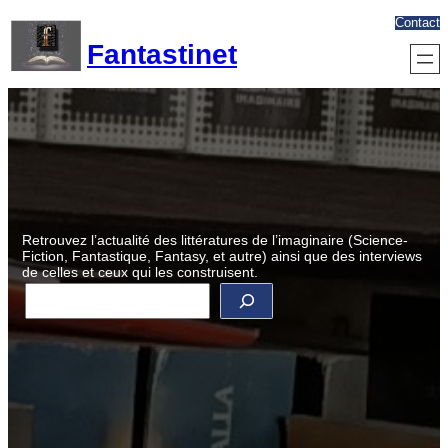
Aller
Contact
au
Fantastinet
contenu
Retrouvez l’actualité des littératures de l’imaginaire (Science-
Fiction, Fantastique, Fantasy, et autre) ainsi que des interviews
de celles et ceux qui les construisent.
R
e
c
h
e
r
c
h
e
r