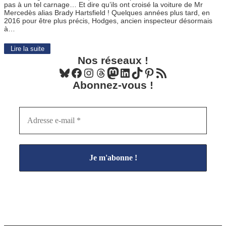
pas à un tel carnage… Et dire qu’ils ont croisé la voiture de Mr
Mercedès alias Brady Hartsfield ! Quelques années plus tard, en
2016 pour être plus précis, Hodges, ancien inspecteur désormais
à…
Lire la suite
Nos réseaux !
Bluesky
Facebook
Instagram
Threads
Mastodon
LinkedIn
TikTok
Pinterest
Flux RSS
Abonnez-vous !