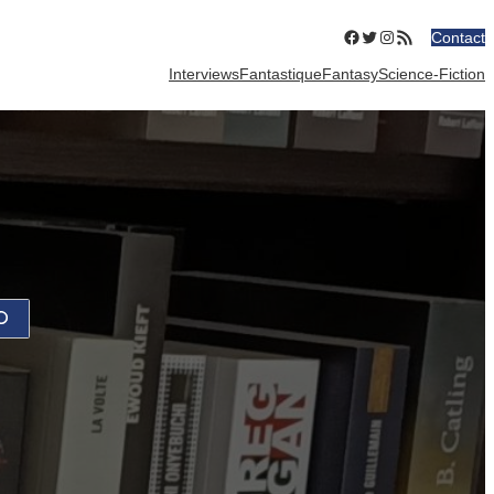
Facebook
Twitter
Instagram
Flux RSS
Contact
Interviews
Fantastique
Fantasy
Science-Fiction