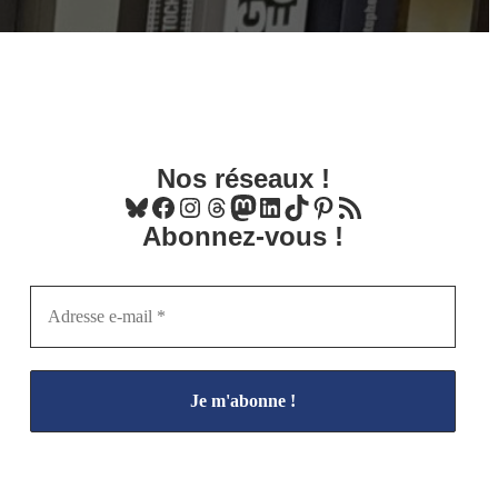
Nos réseaux !
Bluesky
Facebook
Instagram
Threads
Mastodon
LinkedIn
TikTok
Pinterest
Flux RSS
Abonnez-vous !