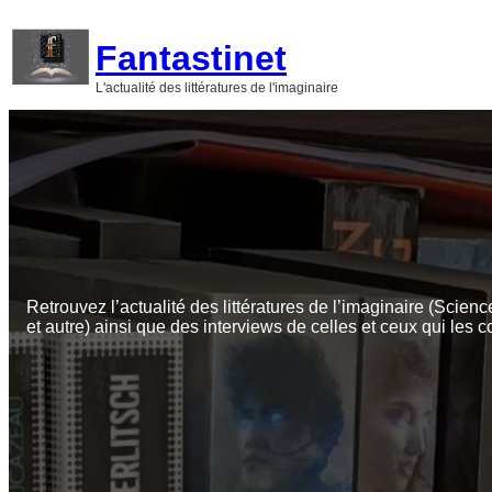
Aller
au
Fantastinet
contenu
L'actualité des littératures de l'imaginaire
Retrouvez l’actualité des littératures de l’imaginaire (Scienc
et autre) ainsi que des interviews de celles et ceux qui les c