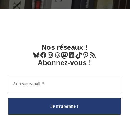
Nos réseaux !
Bluesky
Facebook
Instagram
Threads
Mastodon
LinkedIn
TikTok
Pinterest
Flux RSS
Abonnez-vous !