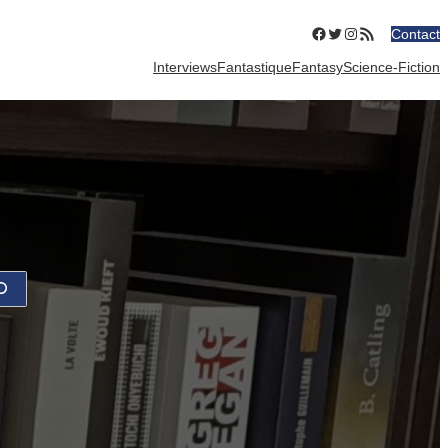
Facebook
Twitter
Instagram
Flux RSS
Contact
Interviews
Fantastique
Fantasy
Science-Fiction