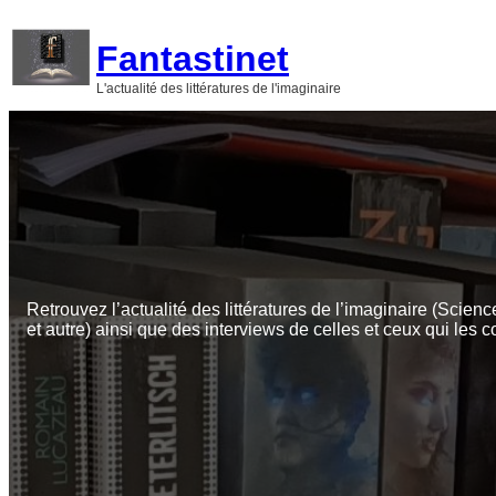
Aller
au
Fantastinet
contenu
L'actualité des littératures de l'imaginaire
Retrouvez l’actualité des littératures de l’imaginaire (Scienc
et autre) ainsi que des interviews de celles et ceux qui les c