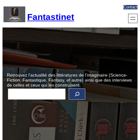
Aller
Contact
au
Fantastinet
contenu
Retrouvez l’actualité des littératures de l’imaginaire (Science-
Fiction, Fantastique, Fantasy, et autre) ainsi que des interviews
de celles et ceux qui les construisent.
R
e
c
h
e
r
c
h
e
r