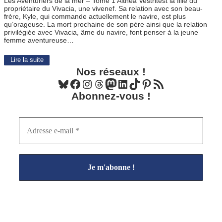
Les Aventuriers de la mer – Tome 1 Althéa Vestritest la fille du
propriétaire du Vivacia, une vivenef. Sa relation avec son beau-
frère, Kyle, qui commande actuellement le navire, est plus
qu’orageuse. La mort prochaine de son père ainsi que la relation
privilégiée avec Vivacia, âme du navire, font penser à la jeune
femme aventureuse…
Lire la suite
Nos réseaux !
Bluesky
Facebook
Instagram
Threads
Mastodon
LinkedIn
TikTok
Pinterest
Flux RSS
Abonnez-vous !