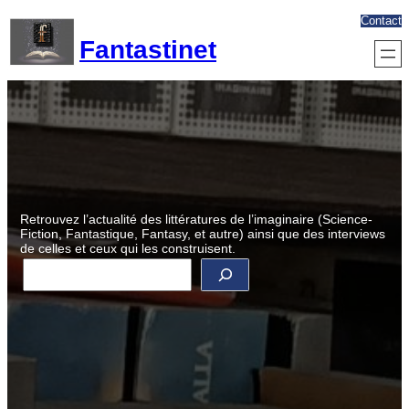
Aller
Contact
au
Fantastinet
contenu
Retrouvez l’actualité des littératures de l’imaginaire (Science-
Fiction, Fantastique, Fantasy, et autre) ainsi que des interviews
de celles et ceux qui les construisent.
R
e
c
h
e
r
c
h
e
r