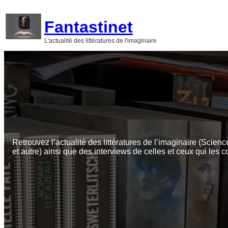
Aller
au
Fantastinet
contenu
L'actualité des littératures de l'imaginaire
Retrouvez l’actualité des littératures de l’imaginaire (Scienc
et autre) ainsi que des interviews de celles et ceux qui les c