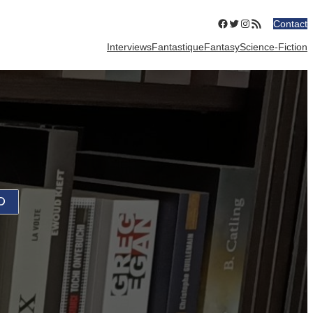
Facebook
Twitter
Instagram
Flux RSS
Contact
Interviews
Fantastique
Fantasy
Science-Fiction