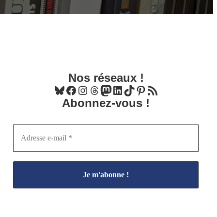
Nos réseaux !
Bluesky
Facebook
Instagram
Threads
Mastodon
LinkedIn
TikTok
Pinterest
Flux RSS
Abonnez-vous !