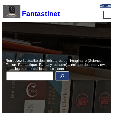
Aller
Contact
au
Fantastinet
contenu
Retrouvez l’actualité des littératures de l’imaginaire (Science-
Fiction, Fantastique, Fantasy, et autre) ainsi que des interviews
de celles et ceux qui les construisent.
R
e
c
h
e
r
c
h
e
r