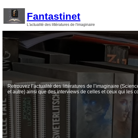
Aller
au
Fantastinet
contenu
L'actualité des littératures de l'imaginaire
Retrouvez l’actualité des littératures de l’imaginaire (Scienc
et autre) ainsi que des interviews de celles et ceux qui les c