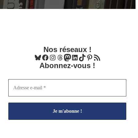
Nos réseaux !
Bluesky
Facebook
Instagram
Threads
Mastodon
LinkedIn
TikTok
Pinterest
Flux RSS
Abonnez-vous !