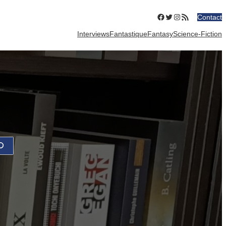
Facebook
Twitter
Instagram
Flux RSS
Contact
Interviews
Fantastique
Fantasy
Science-Fiction