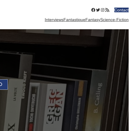
Facebook
Twitter
Instagram
Flux RSS
Contact
Interviews
Fantastique
Fantasy
Science-Fiction