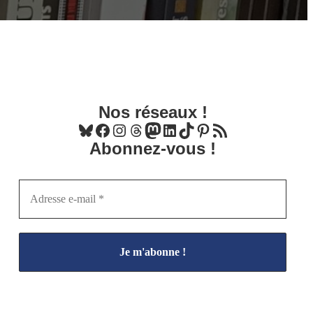
Nos réseaux !
Bluesky
Facebook
Instagram
Threads
Mastodon
LinkedIn
TikTok
Pinterest
Flux RSS
Abonnez-vous !