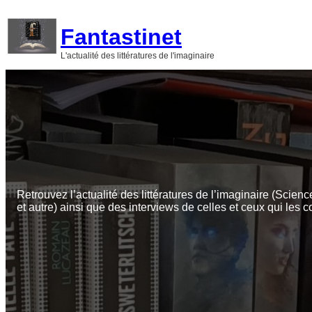
Aller
au
Fantastinet
contenu
L'actualité des littératures de l'imaginaire
Retrouvez l’actualité des littératures de l’imaginaire (Scienc
et autre) ainsi que des interviews de celles et ceux qui les c