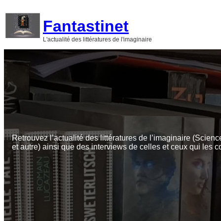
Aller
au
Fantastinet
contenu
L'actualité des littératures de l'imaginaire
Retrouvez l’actualité des littératures de l’imaginaire (Scienc
et autre) ainsi que des interviews de celles et ceux qui les c