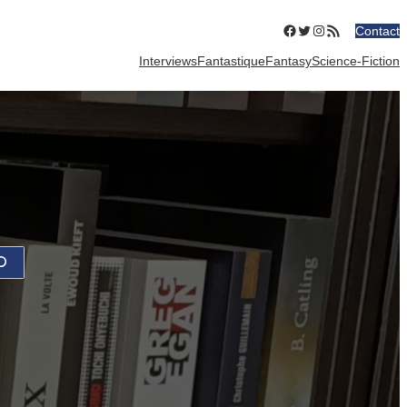
Facebook
Twitter
Instagram
Flux RSS
Contact
Interviews
Fantastique
Fantasy
Science-Fiction