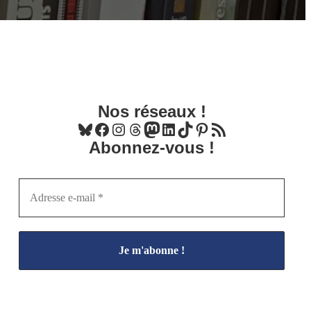
Nos réseaux !
Bluesky
Facebook
Instagram
Threads
Mastodon
LinkedIn
TikTok
Pinterest
Flux RSS
Abonnez-vous !