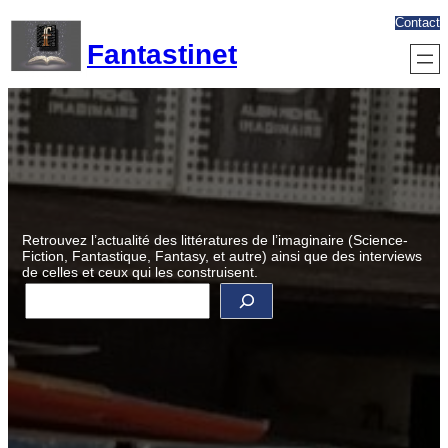
Aller
Contact
au
Fantastinet
contenu
Retrouvez l’actualité des littératures de l’imaginaire (Science-
Fiction, Fantastique, Fantasy, et autre) ainsi que des interviews
de celles et ceux qui les construisent.
R
e
c
h
e
r
c
h
e
r