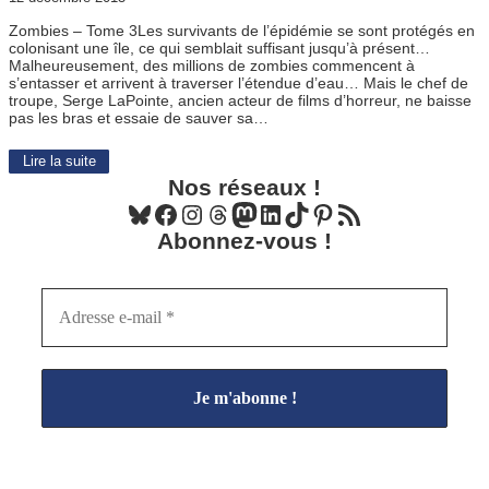
Zombies – Tome 3Les survivants de l’épidémie se sont protégés en
colonisant une île, ce qui semblait suffisant jusqu’à présent…
Malheureusement, des millions de zombies commencent à
s’entasser et arrivent à traverser l’étendue d’eau… Mais le chef de
troupe, Serge LaPointe, ancien acteur de films d’horreur, ne baisse
pas les bras et essaie de sauver sa…
Lire la suite
Nos réseaux !
Bluesky
Facebook
Instagram
Threads
Mastodon
LinkedIn
TikTok
Pinterest
Flux RSS
Abonnez-vous !