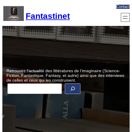
Aller
Contact
au
Fantastinet
contenu
Retrouvez l’actualité des littératures de l’imaginaire (Science-
Fiction, Fantastique, Fantasy, et autre) ainsi que des interviews
de celles et ceux qui les construisent.
R
e
c
h
e
r
c
h
e
r