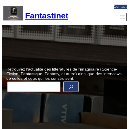
Aller
Contact
au
Fantastinet
contenu
Retrouvez l’actualité des littératures de l’imaginaire (Science-
Fiction, Fantastique, Fantasy, et autre) ainsi que des interviews
de celles et ceux qui les construisent.
R
e
c
h
e
r
c
h
e
r